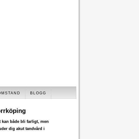
OMSTAND
BLOGG
orrköping
 kan både bli farligt, men
uder dig akut tandvård i