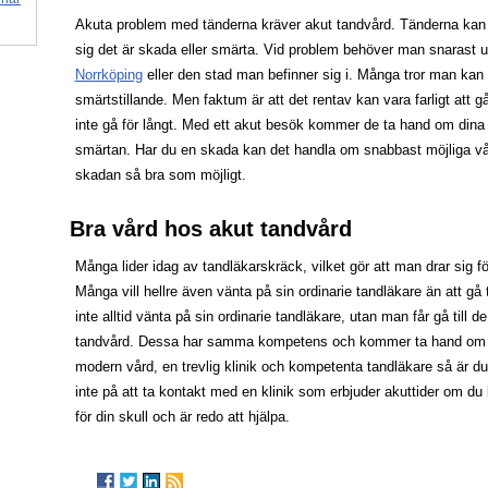
Akuta problem med tänderna kräver akut tandvård. Tänderna kan s
sig det är skada eller smärta. Vid problem behöver man snarast
Norrköping
eller den stad man befinner sig i. Många tror man ka
smärtstillande. Men faktum är att det rentav kan vara farligt att 
inte gå för långt. Med ett akut besök kommer de ta hand om dina 
smärtan. Har du en skada kan det handla om snabbast möjliga vå
skadan så bra som möjligt.
Bra vård hos akut tandvård
Många lider idag av tandläkarskräck, vilket gör att man drar sig för
Många vill hellre även vänta på sin ordinarie tandläkare än att gå
inte alltid vänta på sin ordinarie tandläkare, utan man får gå till 
tandvård. Dessa har samma kompetens och kommer ta hand om d
modern vård, en trevlig klinik och kompetenta tandläkare så är d
inte på att ta kontakt med en klinik som erbjuder akuttider om du
för din skull och är redo att hjälpa.