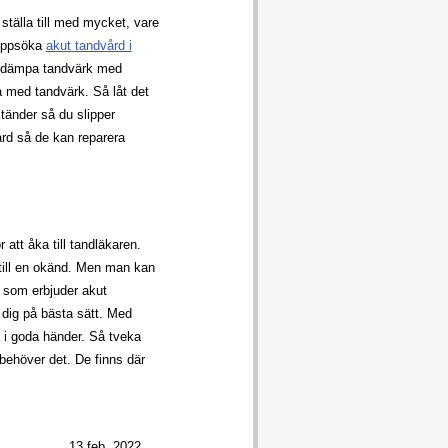
tälla till med mycket, vare
 uppsöka
akut tandvård i
n dämpa tandvärk med
gå med tandvärk. Så låt det
tänder så du slipper
rd så de kan reparera
 att åka till tandläkaren.
 till en okänd. Men man kan
de som erbjuder akut
ig på bästa sätt. Med
u i goda händer. Så tveka
 behöver det. De finns där
13 feb. 2022