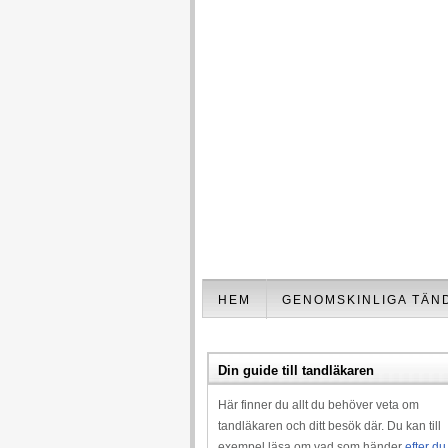
HEM
GENOMSKINLIGA TÄN
Din guide till tandläkaren
Här finner du allt du behöver veta om
tandläkaren och ditt besök där. Du kan till
exempel läsa om vad som händer
efter du