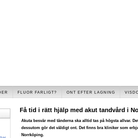
DER
FLUOR FARLIGT?
ONT EFTER LAGNING
VISD
Få tid i rätt hjälp med akut tandvård i N
Akuta besvär med tänderna ska alltid tas på högsta allvar. Det
dessutom gör det väldigt ont. Det finns bra kliniker som erbj
Norrköping.
 har