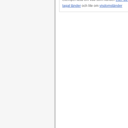
lagat tänder
och lite om
visdomständer